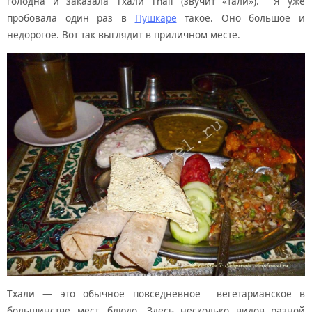
голодна и заказала Тхали Thali (звучит «тали»). Я уже
пробовала один раз в
Пушкаре
такое. Оно большое и
недорогое. Вот так выглядит в приличном месте.
Тхали — это обычное повседневное вегетарианское в
большинстве мест, блюдо. Здесь несколько видов разной