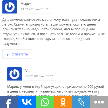
Мария
13.02.2015 на 01:52
Да… замечательное это место, хочу тоже туда поехать этим
летом. Скажите пожалуйста , если можете, сколько денег
приблизительно надо брать с собой, чтобы полноценно
отдохнуть, питаться, и посещать разные музеи и прочие. Я не
говорю, что бы шикарно отдыхать, но так в приделах
разумного.
Ответить
Vic
13.02.2015 на 17:07
Мария, у меня в Удайпуре уходило примерно по 500 рупий
в день с жильем и питанием, не считая покупок — это у
всех свое. Но я относительно скромно путешествовала.
Билет в музей не помню, но не более зоо рупий. Самый
дорогой билет был в
Тадж Махал
в
Агре
стоил 750 рупий.