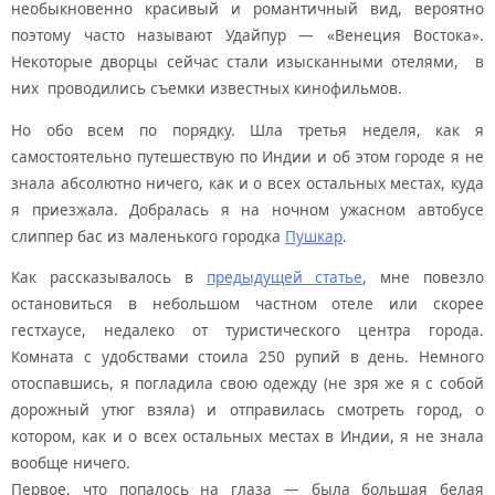
необыкновенно красивый и романтичный вид, вероятно
поэтому часто называют Удайпур — «Венеция Востока».
Некоторые дворцы сейчас стали изысканными отелями, в
них проводились съемки известных кинофильмов.
Но обо всем по порядку. Шла третья неделя, как я
самостоятельно путешествую по Индии и об этом городе я не
знала абсолютно ничего, как и о всех остальных местах, куда
я приезжала. Добралась я на ночном ужасном автобусе
слиппер бас из маленького городка
Пушкар
.
Как рассказывалось в
предыдущей статье
, мне повезло
остановиться в небольшом частном отеле или скорее
гестхаусе, недалеко от туристического центра города.
Комната с удобствами стоила 250 рупий в день. Немного
отоспавшись, я погладила свою одежду (не зря же я с собой
дорожный утюг взяла) и отправилась смотреть город, о
котором, как и о всех остальных местах в Индии, я не знала
вообще ничего.
Первое, что попалось на глаза — была большая белая