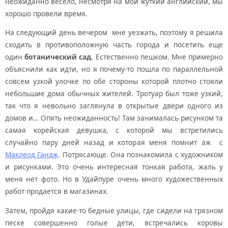
неожиданно весело, несмотря на мой жуткий английский, мы
хорошо провели время.
На следующий день вечером мне уезжать, поэтому я решила
сходить в противоположную часть города и посетить еще
один
ботанический сад
. Естественно пешком. Мне примерно
объяснили как идти, но я почему-то пошла по параллельной
совсем узкой улочке по обе стороны которой плотно стояли
небольшие дома обычных жителей. Тротуар был тоже узкий,
так что я невольно заглянула в открытые двери одного из
домов и… Опять неожиданность! Там занималась рисунком та
самая корейская девушка, с которой мы встретились
случайно пару дней назад и которая меня помнит аж с
Маклеод Гандж
. Потрясающе. Она познакомила с художником
и рисунками. Это очень интересная тонкая работа, жаль у
меня нет фото. Но в Удайпуре очень много художественных
работ продается в магазинах.
Затем, пройдя какие-то бедные улицы, где сидели на грязном
песке совершенно голые дети, встречались коровы