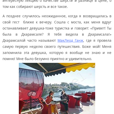
интересную лекцию о качестве шерсти и разнице в цене, о
том как собирают шерсть и все такое.
А позднее случилось неожиданное, когда я возвращалась в
свой гест ближе к вечеру. Сошла с моста, как меня вдруг
останавливает девушка-тоже туристка и говорит: «Привет! Ты
была в Дхарамсале? Я тебя видела в Дхарамсала!»
Дхарамсалой часто называют
МакЛеод Ганж
, где я провела
самую первую неделю своего путешествия. Боже мой! Меня
запомнила эта девушка, которую я вообще не знаю и не
помню! Мне было безумно приятно и удивительно.