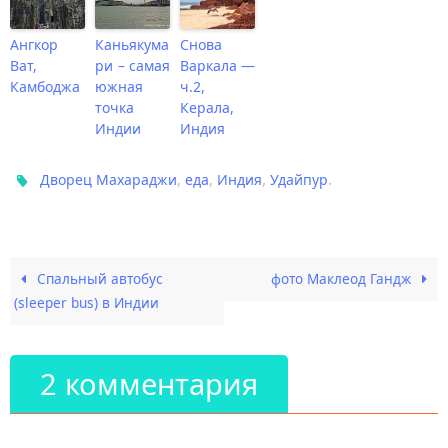
Ангкор
Каньякума
Снова
Ват,
ри – самая
Варкала —
Камбоджа
южная
ч.2,
точка
Керала,
Индии
Индия
,
,
,
.
Дворец Махараджи
еда
Индия
Удайпур
Спальный автобус
фото Маклеод Гандж
(sleeper bus) в Индии
2 комментария