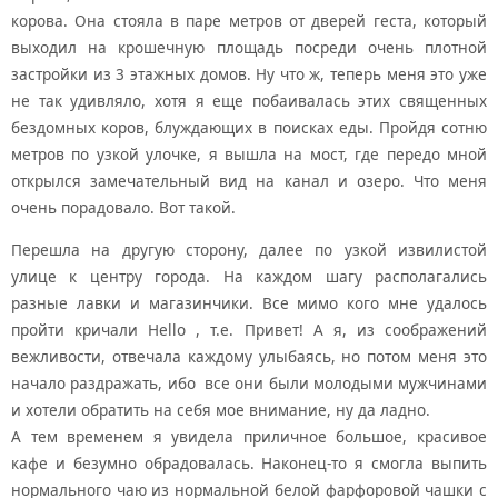
корова. Она стояла в паре метров от дверей геста, который
выходил на крошечную площадь посреди очень плотной
застройки из 3 этажных домов. Ну что ж, теперь меня это уже
не так удивляло, хотя я еще побаивалась этих священных
бездомных коров, блуждающих в поисках еды. Пройдя сотню
метров по узкой улочке, я вышла на мост, где передо мной
открылся замечательный вид на канал и озеро. Что меня
очень порадовало. Вот такой.
Перешла на другую сторону, далее по узкой извилистой
улице к центру города. На каждом шагу располагались
разные лавки и магазинчики. Все мимо кого мне удалось
пройти кричали Hello , т.е. Привет! А я, из соображений
вежливости, отвечала каждому улыбаясь, но потом меня это
начало раздражать, ибо все они были молодыми мужчинами
и хотели обратить на себя мое внимание, ну да ладно.
А тем временем я увидела приличное большое, красивое
кафе и безумно обрадовалась. Наконец-то я смогла выпить
нормального чаю из нормальной белой фарфоровой чашки с