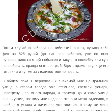
Потом случайно забрела на тибетский рынок, купила себе
фен за 525 рупий (до сих пор работает, уже во всех
путешествиях со мной побывал) и какую-то похлебку или суп,
попробовать, правда опять острый. Здесь прямо на улице его
готовили и тут же за столиком можно поесть.
В общем пока я вернулась к знакомой мне центральной
улице в старом городе уже стемнело, светили фонари,
навстречу шло много народа, а тротуар, да и сама улица
очень узкие, поэтому мне надоело что они меня задевают, и
вообще я устала и начинала уже злиться. К тому же меня
хотели обмануть в обменнике — якобы удержать комиссию,