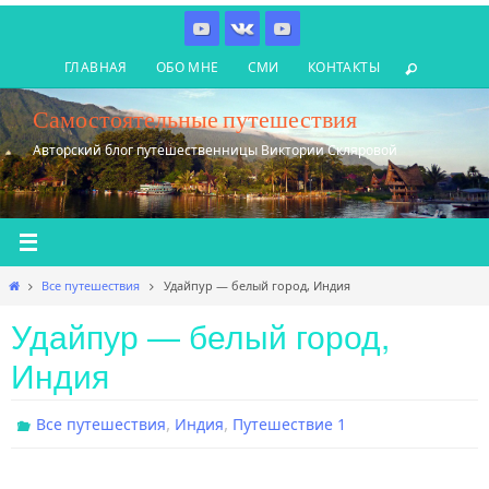
Перейти
к
ГЛАВНАЯ
ОБО МНЕ
СМИ
КОНТАКТЫ
содержимому
Самостоятельные путешествия
Авторский блог путешественницы Виктории Скляровой
Главная
Все путешествия
Удайпур — белый город, Индия
Удайпур — белый город,
Индия
,
,
Все путешествия
Индия
Путешествие 1