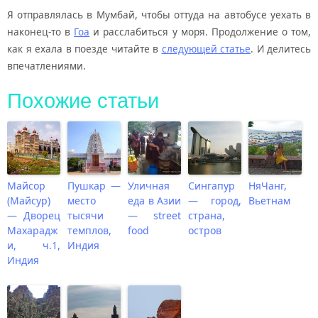
Я отправлялась в Мумбай, чтобы оттуда на автобусе уехать в
наконец-то в
Гоа
и расслабиться у моря. Продолжение о том,
как я ехала в поезде читайте в
следующей статье
. И делитесь
впечатлениями.
Похожие статьи
Майсор
Пушкар —
Уличная
Сингапур
НяЧанг,
(Майсур)
место
еда в Азии
— город,
Вьетнам
— Дворец
тысячи
— street
страна,
Махарадж
темплов,
food
остров
и, ч.1,
Индия
Индия