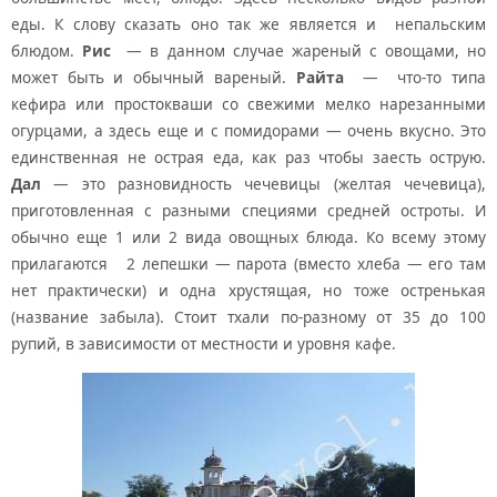
еды. К слову сказать оно так же является и непальским
блюдом.
Рис
— в данном случае жареный с овощами, но
может быть и обычный вареный.
Райта
— что-то типа
кефира или простокваши со свежими мелко нарезанными
огурцами, а здесь еще и с помидорами — очень вкусно. Это
единственная не острая еда, как раз чтобы заесть острую.
Дал
— это разновидность чечевицы (желтая чечевица),
приготовленная с разными специями средней остроты. И
обычно еще 1 или 2 вида овощных блюда. Ко всему этому
прилагаются 2 лепешки — парота (вместо хлеба — его там
нет практически) и одна хрустящая, но тоже остренькая
(название забыла). Стоит тхали по-разному от 35 до 100
рупий, в зависимости от местности и уровня кафе.