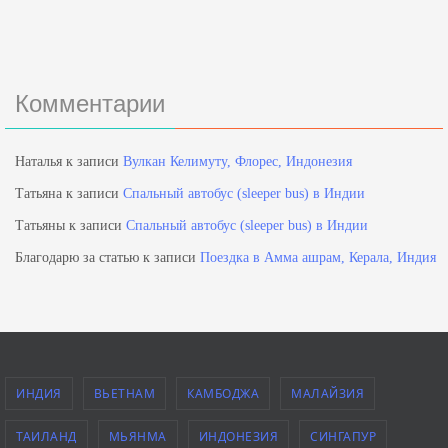
Комментарии
Наталья
к записи
Вулкан Келимуту, Флорес, Индонезия
Татьяна
к записи
Спальный автобус (sleeper bus) в Индии
Татьяны
к записи
Спальный автобус (sleeper bus) в Индии
Благодарю за статью
к записи
Поездка в Амма ашрам, Керала, Индия
ИНДИЯ
ВЬЕТНАМ
КАМБОДЖА
МАЛАЙЗИЯ
ТАИЛАНД
МЬЯНМА
ИНДОНЕЗИЯ
СИНГАПУР