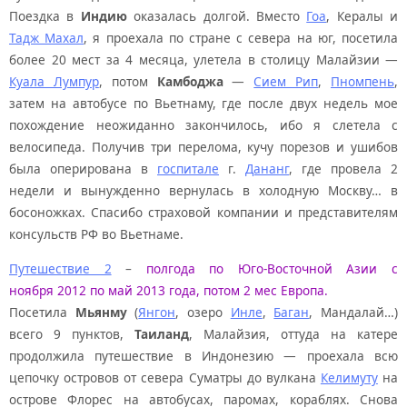
Поездка в
Индию
оказалась долгой. Вместо
Гоа
, Кералы и
Тадж Махал
, я проехала по стране с севера на юг, посетила
более 20 мест за 4 месяца, улетела в столицу Малайзии —
Куала Лумпур
, потом
Камбоджа
—
Сием Рип
,
Пномпень
,
затем на автобусе по Вьетнаму, где после двух недель мое
похождение неожиданно закончилось, ибо я слетела с
велосипеда. Получив три перелома, кучу порезов и ушибов
была оперирована в
госпитале
г.
Дананг
, где провела 2
недели и вынужденно вернулась в холодную Москву… в
босоножках. Спасибо страховой компании и представителям
консульств РФ во Вьетнаме.
Путешествие 2
–
полгода по Юго-Восточной Азии с
ноября 2012 по май 2013 года, потом 2 мес Европа.
Посетила
Мьянму
(
Янгон
, озеро
Инле
,
Баган
, Мандалай…)
всего 9 пунктов,
Таиланд
, Малайзия, оттуда на катере
продолжила путешествие в Индонезию — проехала всю
цепочку островов от севера Суматры до вулкана
Келимуту
на
острове Флорес на автобусах, паромах, кораблях. Снова