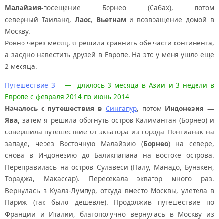
Малайзия-
посещение Борнео (Сабах), потом
северный Таиланд,
Лаос
,
Вьетнам
и возвращение домой в
Москву.
Ровно через месяц, я решила сравнить обе части континента,
а заодно навестить друзей в Европе. На это у меня ушло еще
2 месяца.
Путешествие 3
— длилось 3 месяца в Азии и 3 недели в
Европе с февраля 2014 по июнь 2014
Началось с путешествия в
Сингапур
, потом
Индонезия —
Ява,
затем я решила обогнуть остров Калимантан (Борнео) и
совершила путешествие от экватора из города Понтианак на
западе, через Восточную Малайзию (
Борнео
) на севере,
снова в Индонезию до Баликпапана на востоке острова.
Переправилась на остров Сулавеси (Палу, Манадо, Бунакен,
Тораджа, Макассар). Пересекала экватор много раз.
Вернулась в Куала-Лумпур, откуда вместо Москвы, улетела в
Париж (так было дешевле). Продолжив путешествие по
Франции и Италии, благополучно вернулась в Москву из