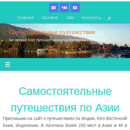
Перейти
к
ГЛАВНАЯ
ОБО МНЕ
СМИ
КОНТАКТЫ
содержимому
Самостоятельные путешествия
Авторский блог путешественницы Виктории Скляровой
Самостоятельные
путешествия по Азии
Приглашаю на сайт о путешествиях по Индии, Юго Восточной
Азии, Индонезии. Я посетила более 250 мест в Азии и 40 в