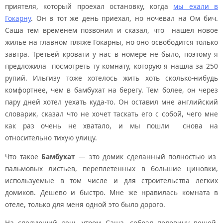
приятеля, который проехал остановку, когда
мы ехали в
Гокарну
. Он в тот же день приехал, но ночевал на Ом бич.
Саша тем временем позвонил и сказал, что нашел новое
жилье на главном пляже Гокарны, но оно освободится только
завтра. Третьей кровати у нас в номере не было, поэтому я
предложила посмотреть ту комнату, которую я нашла за 250
рупий. Ильгизу тоже хотелось жить хоть сколько-нибудь
комфортнее, чем в бамбухат на берегу. Тем более, он через
пару дней хотел уехать куда-то. Он оставил мне английский
словарик, сказал что не хочет таскать его с собой, чего мне
как раз очень не хватало, и мы пошли снова на
относительно тихую улицу.
Что такое
Бамбухат
— это домик сделанный полностью из
пальмовых листьев, переплетенных в большие циновки,
используемые в том числе и для строительства легких
домиков. Дешево и быстро. Мне же нравилась комната в
отеле, только для меня одной это было дорого.
На следующий день утром Саша, собрал половину вещей,