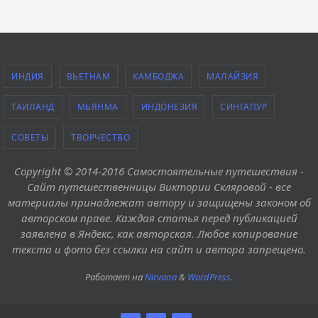
ИНДИЯ
ВЬЕТНАМ
КАМБОДЖА
МАЛАЙЗИЯ
ТАИЛАНД
МЬЯНМА
ИНДОНЕЗИЯ
СИНГАПУР
СОВЕТЫ
ТВОРЧЕСТВО
Copyright © 2014-2016 Самостоятельные путешествия -
Сайт путешественницы Виктории Скляровой - все
материалы принадлежат автору и защищены законом об
авторском праве. Каждая статья перед публикацией
заявлена в Яндекс, как авторская. Любое копирование
текста и фото без ссылки на сайт и автора запрещено.
Работает на
Nirvana
&
WordPress.