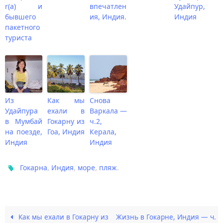
r(а) и
впечатлен
Удайпур,
бывшего
ия, Индия.
Индия
пакетного
туриста
Из
Как мы
Снова
Удайпура
ехали в
Варкала —
в Мумбай
Гокарну из
ч.2,
на поезде,
Гоа, Индия
Керала,
Индия
Индия
,
,
,
.
Гокарна
Индия
море
пляж
Как мы ехали в Гокарну из
Жизнь в Гокарне, Индия — ч.