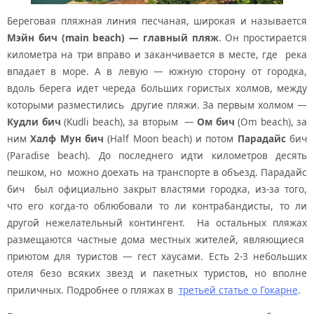
Береговая пляжная линия песчаная, широкая и называется
Мэйн бич (main beach) — главный пляж
. Он простирается
километра на три вправо и заканчивается в месте, где река
впадает в море. А в левую — южную сторону от городка,
вдоль берега идет череда больших гористых холмов, между
которыми разместились другие пляжи. За первым холмом —
Кудли бич
(Kudli beach), за вторым —
Ом бич
(Om beach), за
ним
Халф Мун бич
(Half Moon beach) и потом
Парадайс
бич
(Paradise beach). До последнего идти километров десять
пешком, но можно доехать на транспорте в объезд. Парадайс
бич был официально закрыт властями городка, из-за того,
что его когда-то облюбовали то ли контрабандисты, то ли
другой нежелательный контингент. На остальных пляжах
размещаются частные дома местных жителей, являющиеся
приютом для туристов — гест хаусами. Есть 2-3 небольших
отеля безо всяких звезд и пакетных туристов, но вполне
приличных. Подробнее о пляжах в
третьей статье о Гокарне
.