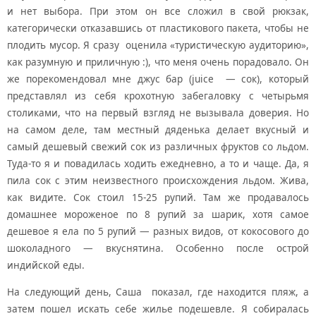
и нет выбора. При этом он все сложил в свой рюкзак,
категорически отказавшись от пластикового пакета, чтобы не
плодить мусор. Я сразу оценила «туристическую аудиторию»,
как разумную и приличную :), что меня очень порадовало. Он
же порекомендовал мне джус бар (juice — сок), который
представлял из себя крохотную забегаловку с четырьмя
столиками, что на первый взгляд не вызывала доверия. Но
на самом деле, там местный дяденька делает вкусный и
самый дешевый свежий сок из различных фруктов со льдом.
Туда-то я и повадилась ходить ежедневно, а то и чаще. Да, я
пила сок с этим неизвестного происхождения льдом. Жива,
как видите. Сок стоил 15-25 рупий. Там же продавалось
домашнее мороженое по 8 рупий за шарик, хотя самое
дешевое я ела по 5 рупий — разных видов, от кокосового до
шоколадного — вкуснятина. Особенно после острой
индийской еды.
На следующий день, Саша показал, где находится пляж, а
затем пошел искать себе жилье подешевле. Я собиралась