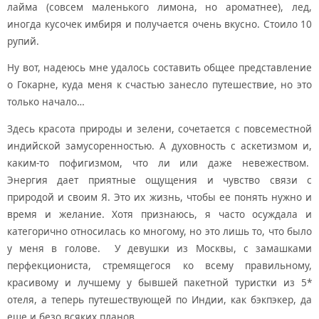
лайма (совсем маленького лимона, но ароматнее), лед,
иногда кусочек имбиря и получается очень вкусно. Стоило 10
рупий.
Ну вот, надеюсь мне удалось составить общее представление
о Гокарне, куда меня к счастью занесло путешествие, но это
только начало…
Здесь красота природы и зелени, сочетается с повсеместной
индийской замусоренностью. А духовность с аскетизмом и,
каким-то пофигизмом, что ли или даже невежеством.
Энергия дает приятные ощущения и чувство связи с
природой и своим Я. Это их жизнь, чтобы ее понять нужно и
время и желание. Хотя признаюсь, я часто осуждала и
категорично относилась ко многому, но это лишь то, что было
у меня в голове. У девушки из Москвы, с замашками
перфекциониста, стремящегося ко всему правильному,
красивому и лучшему у бывшей пакетной туристки из 5*
отеля, а теперь путешествующей по Индии, как бэкпэкер, да
еще и безо всяких планов.