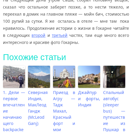
сказал что остальное заберет позже, а то нести тяжело, и
переехал в домик на главном пляже — мэйн бич, стоимостью
100 рупий за сутки. Я же осталась в отеле — мне там пока
нравилось. Продолжение истории о жизни в Гокарне читайте
в следующих
второй
и
третьей
частях, там еще много всего
интересного и красиве фото Гокарны.
Похожие статьи
1. Дели —
Северная
Приезд в
Джайпур
Спальный
первое
Индия,
Агру —
и форты,
автобус
впечатлен
МакЛеод
Тадж
Индия
(sleeper
ие
Гандж
Махал,
bus) —
начинаю
(McLeod
Красный
путешеств
щего
Ganj)
форт и
ие из
backpacke
мои
Пушкар в