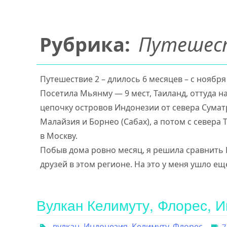
Рубрика:
Путешес
Путешествие 2 – длилось 6 месяцев – с ноября
Посетила Мьянму — 9 мест, Таиланд, оттуда н
цепочку островов Индонезии от севера Суматр
Малайзия и Борнео (Сабах), а потом с севера 
в Москву.
Побыв дома ровно месяц, я решила сравнить Е
друзей в этом регионе. На это у меня ушло ещ
Вулкан Келимуту, Флорес, 
вулкан
,
Индонезия
,
Келимуту
,
Флорес
7