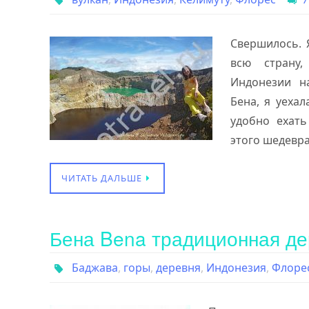
Свершилось. 
всю страну
Индонезии н
Бена, я уеха
удобно ехать
этого шедевра
ЧИТАТЬ ДАЛЬШЕ
Бена Bena традиционная де
Баджава
,
горы
,
деревня
,
Индонезия
,
Флоре