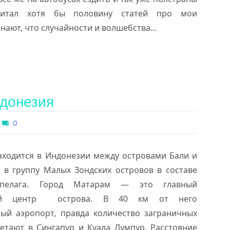
читал хотя бы половину статей про мои
знают, что случайности и волшебства…
ндонезия
0
аходится в Индонезии между островами Бали и
т в группу Малых Зондских островов в составе
ипелага. Город Матарам — это главный
ный центр острова. В 40 км от него
ый аэропорт, правда количество заграничных
етают в Сингапур и Куала Лумпур. Расстояние