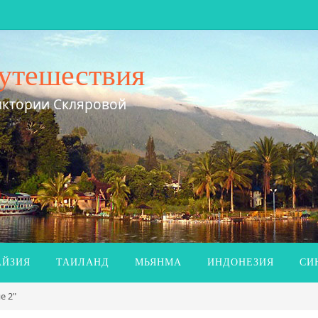
утешествия
иктории Скляровой
ЙЗИЯ
ТАИЛАНД
МЬЯНМА
ИНДОНЕЗИЯ
СИ
е 2"