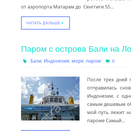
от аэропорта Матарам до Сенггиги 55…
ЧИТАТЬ ДАЛЬШЕ
Паром с острова Бали на Л
Бали
,
Индонезия
,
море
,
паром
0
После трех дней 
отправилась снов
Индонезии, с одн
самым дешевым об
мой путь лежит н
пароме Самый…