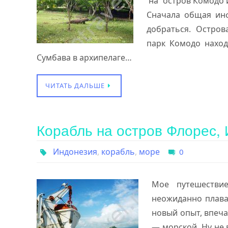
на остров Комодо и
Сначала общая инф
добраться. Остров
парк Комодо наход
Сумбава в архипелаге…
ЧИТАТЬ ДАЛЬШЕ
Корабль на остров Флорес,
Индонезия
,
корабль
,
море
0
Мое путешестви
неожиданно плава
новый опыт, впеч
— морской. Ну не 