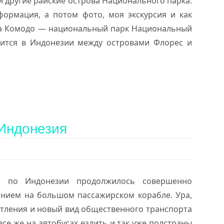
 другие райские острова Национального парка.
ормация, а потом фото, моя экскурсия и как
а Комодо — национальный парк Национальный
ится в Индонезии между островами Флорес и
 Индонезия
е по Индонезии продолжилось совершенно
нием на большом пассажирском корабле. Ура,
атления и новый вид общественного транспорта
все же на автобусах ездить и так уже полстраны