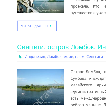
проехала. Кто 
путешествия, уже 
ЧИТАТЬ ДАЛЬШЕ
Сенггиги, остров Ломбок, И
Индонезия
,
Ломбок
,
море
,
пляж
,
Сенггиги
Остров Ломбок, н
Сумбава, и входи
малайского арх
административ
есть международн
рейсов меньше. Л