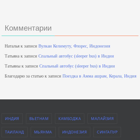
Комментарии
Наталья
к записи
Вулкан Келимуту, Флорес, Индонезия
Татьяна
к записи
Спальный автобус (sleeper bus) в Индии
Татьяны
к записи
Спальный автобус (sleeper bus) в Индии
Благодарю за статью
к записи
Поездка в Амма ашрам, Керала, Индия
ИНДИЯ
ВЬЕТНАМ
КАМБОДЖА
МАЛАЙЗИЯ
ТАИЛАНД
МЬЯНМА
ИНДОНЕЗИЯ
СИНГАПУР