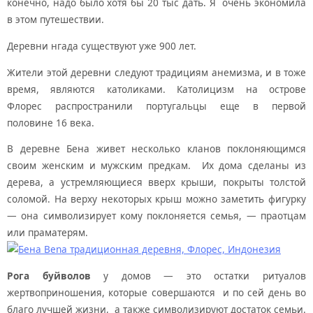
конечно, надо было хотя бы 20 тыс дать. Я очень экономила
в этом путешествии.
Деревни нгада существуют уже 900 лет.
Жители этой деревни следуют традициям анемизма, и в тоже
время, являются католиками. Католицизм на острове
Флорес распространили португальцы еще в первой
половине 16 века.
В деревне Бена живет несколько кланов поклоняющимся
своим женским и мужским предкам. Их дома сделаны из
дерева, а устремляющиеся вверх крыши, покрыты толстой
соломой. На верху некоторых крыш можно заметить фигурку
— она символизирует кому поклоняется семья, — праотцам
или праматерям.
Рога буйволов
у домов — это остатки ритуалов
жертвоприношения, которые совершаются и по сей день во
благо лучшей жизни, а также символизируют достаток семьи.