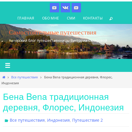
Перейти
к
ГЛАВНАЯ
ОБО МНЕ
СМИ
КОНТАКТЫ
содержимому
Самостоятельные путешествия
Авторский блог путешественницы Виктории Скляровой
Главная
Все путешествия
Бена Bena традиционная деревня, Флорес,
Индонезия
Бена Bena традиционная
деревня, Флорес, Индонезия
,
,
Все путешествия
Индонезия
Путешествие 2