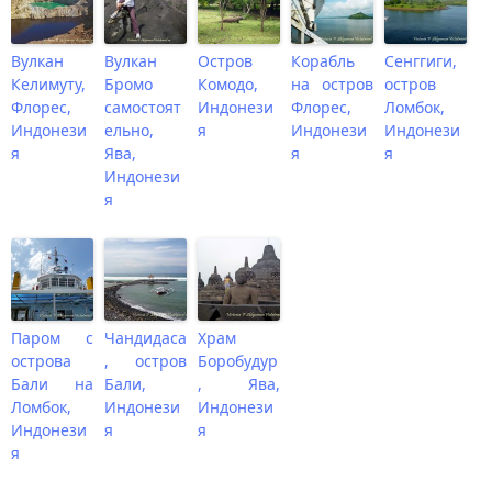
Вулкан
Вулкан
Остров
Корабль
Сенггиги,
Келимуту,
Бромо
Комодо,
на остров
остров
Флорес,
самостоят
Индонези
Флорес,
Ломбок,
Индонези
ельно,
я
Индонези
Индонези
я
Ява,
я
я
Индонези
я
Паром с
Чандидаса
Храм
острова
, остров
Боробудур
Бали на
Бали,
, Ява,
Ломбок,
Индонези
Индонези
Индонези
я
я
я