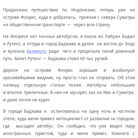
Продолжаю путешествие по Индонезии, теперь уже на
острове Флорес, куда я добралась, проехав с севера Суматры
на общественном транспорте — через всю страну.
На Флоресе нет ночных автобусов, я ехала из Лабуан Баджо
в Рутенг, а оттуда в город Баджава и далее на восток до Эндэ
и вулкана
Келимуту
, ради чего и проделала такой длинный
путь. Билет Рутенг — Баджава стоил 60 тыс рупий.
Дороги на острове Флорес хорошие и изобилуют
красивейшими видами, ну просто глаз не оторвать. Об этом
напишу отдельную статью позже. Автобусы небольшие
и вполне приличные. В них не мусорят, как на Яве и Суматре,
и даже почти не курят.
В городе Баджава я остановилась на одну ночь в частном
отеле, куда меня привез мотоциклист от развилки за городом,
где высадил автобус. Он сообщил, что уже видел пару
иностранных туристов, туда и меня привез. Комната с