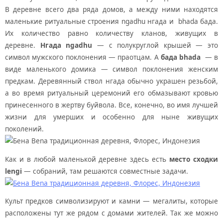
В деревне всего два ряда домов, а между ними находятся
маленькие ритуальные строения ngadhu нгада и bhada бада.
Их количество равно количеству кланов, живущих в
деревне.
Нгада ngadhu
— с полукруглой крышей — это
символ мужского поклонения — праотцам. А
бада bhada
— в
виде маленького домика — символ поклонения женским
предкам. Деревянный ствол нгада обычно украшен резьбой,
а во время ритуальный церемоний его обмазывают кровью
принесенного в жертву буйвола. Все, конечно, во имя лучшей
жизни для умерших и особенно для ныне живущих
поколений.
Как и в любой маленькой деревне здесь есть
место сходки
lengi
— собраний, там решаются совместные задачи.
Культ предков символизируют и камни — мегалиты, которые
расположены тут же рядом с домами жителей. Так же можно