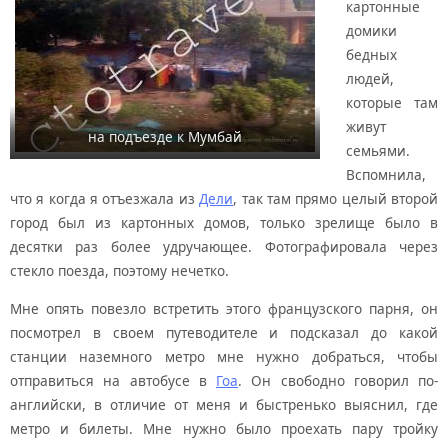
картонные
домики
бедных
людей,
которые там
живут
на подъезде к Мумбай
семьями.
Вспомнила,
что я когда я отъезжала из
Дели
, так там прямо целый второй
город был из картонных домов, только зрелище было в
десятки раз более удручающее. Фотографировала через
стекло поезда, поэтому нечетко.
Мне опять повезло встретить этого французского парня, он
посмотрел в своем путеводителе и подсказал до какой
станции наземного метро мне нужно добраться, чтобы
отправиться на автобусе в
Гоа
. Он свободно говорил по-
английски, в отличие от меня и быстренько выяснил, где
метро и билеты. Мне нужно было проехать пару тройку