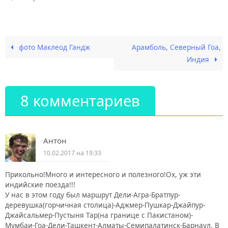
фото Маклеод Гандж
Арамболь, Северный Гоа,
Индия
8 комментариев
Антон
10.02.2017 на 19:33
Прикольно!Много и интересного и полезного!Ох, уж эти
индийские поезда!!!
У нас в этом году был маршрут Дели-Агра-Братпур-
деревушка(горчичная столица)-Аджмер-Пушкар-Джайпур-
Джайсальмер-Пустыня Тар(на границе с Пакистаном)-
Мумбаи-Гоа-Дели-Ташкент-Алматы-Семипалатинск-Барнаул. В