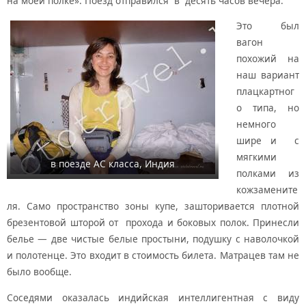
на моей полке». Поезд отправился в десять часов вечера.
Это был
вагон
похожий на
наш вариант
плацкартног
о типа, но
немного
шире и с
мягкими
в поезде AC класса, Индия
полками из
кожзамените
ля. Само пространство зоны купе, зашторивается плотной
брезентовой шторой от прохода и боковых полок. Принесли
белье — две чистые белые простыни, подушку с наволочкой
и полотенце. Это входит в стоимость билета. Матрацев там не
было вообще.
Соседями оказалась индийская интеллигентная с виду