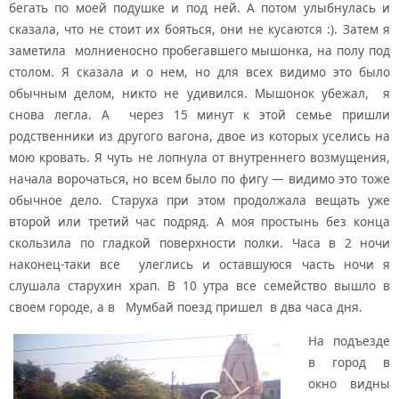
бегать по моей подушке и под ней. А потом улыбнулась и
сказала, что не стоит их бояться, они не кусаются :). Затем я
заметила молниеносно пробегавшего мышонка, на полу под
столом. Я сказала и о нем, но для всех видимо это было
обычным делом, никто не удивился. Мышонок убежал, я
снова легла. А через 15 минут к этой семье пришли
родственники из другого вагона, двое из которых уселись на
мою кровать. Я чуть не лопнула от внутреннего возмущения,
начала ворочаться, но всем было по фигу — видимо это тоже
обычное дело. Старуха при этом продолжала вещать уже
второй или третий час подряд. А моя простынь без конца
скользила по гладкой поверхности полки. Часа в 2 ночи
наконец-таки все улеглись и оставшуюся часть ночи я
слушала старухин храп. В 10 утра все семейство вышло в
своем городе, а в Мумбай поезд пришел в два часа дня.
На подъезде
в город в
окно видны