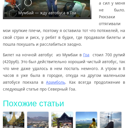
а сил у меня
не было.
Мумбай — жду автобуса в Гоа
Рюкзаки
оттягивали
мои хрупкие плечи, поэтому я оставила тот что потяжелей, на
свой страх и риск, у ребят в будке, где продавали билеты и
пошла покушать и расслабиться заодно.
Билет на ночной автобус из Мумбаи в
Гоа
стоил 700 рупий
(420руб). Это был действительно хороший чистый автобус, так
что мне даже удалось в нем поспать немного. А утром в 8
часов я уже была в городке, откуда на другом маленьком
автобусе поехала в
Арамболь
. Как всегда продолжение в
следующей статье про Северный Гоа.
Похожие статьи