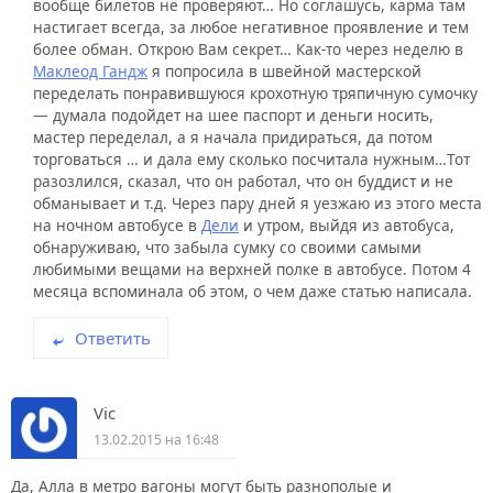
вообще билетов не проверяют… Но соглашусь, карма там
настигает всегда, за любое негативное проявление и тем
более обман. Открою Вам секрет… Как-то через неделю в
Маклеод Гандж
я попросила в швейной мастерской
переделать понравившуюся крохотную тряпичную сумочку
— думала подойдет на шее паспорт и деньги носить,
мастер переделал, а я начала придираться, да потом
торговаться … и дала ему сколько посчитала нужным…Тот
разозлился, сказал, что он работал, что он буддист и не
обманывает и т.д. Через пару дней я уезжаю из этого места
на ночном автобусе в
Дели
и утром, выйдя из автобуса,
обнаруживаю, что забыла сумку со своими самыми
любимыми вещами на верхней полке в автобусе. Потом 4
месяца вспоминала об этом, о чем даже статью написала.
Ответить
Vic
13.02.2015 на 16:48
Да, Алла в метро вагоны могут быть разнополые и