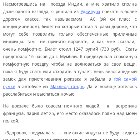
Насмотревшись на поезда Индии, а мне хватило сполна
даже одного взгляда, я решила из
Удайпура
поехать в более
дорогом классе, так называемом АС (эй си класс с
кондиционером), билет на который стоил в разы дороже, что
могут себе позволить только обеспеченные приличные
индийцы. Там не принято воровать, и как мне сказали,
очень комфортно. Билет стоил 1247 рупий (730 руб). Ехать
предстояло 16 часов до г. Мумбай. Я предвкушала спокойную
комфортную поездку чтобы не волноваться за свои вещи,
пока я буду спать или отходить в туалет, ведь велосипедный
замок для пристегивания рюкзака я забыла в
той самой
сумке
в автобусе из
Маклеод гандж
. Да и вообще хотелось
расслабиться и выспаться ночью.
На вокзале было совсем немного людей, я встретила
француза, парня лет 25, его место оказалось прямо над моей
полкой.
-«Здорово», -подумала я, — «никакие индусы не будут сидеть