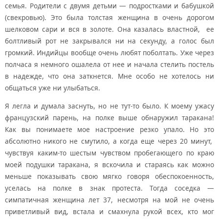
семья. Родители с двумя детьми — подростками и бабушкой
(свекровью). Это была толстая женщина в очень дорогом
шелковом сари и вся в золоте. Она казалась властной, ее
болтливый рот не закрывался ни на секунду, а голос был
громкий. Индийцы вообще очень любят поболтать. Уже через
полчаса я немного ошалела от нее и начала стелить постель
в надежде, что она заткнется. Мне особо не хотелось ни
общаться уже ни улыбаться.
Я легла и думала заснуть, но не тут-то было. К моему ужасу
французский парень, на полке выше обнаружил таракана!
Как вы понимаете мое настроение резко упало. Но это
абсолютно никого не смутило, а когда еще через 20 минут,
чувствуя каким-то шестым чувством пробегающего по краю
моей подушки таракана, я вскочила и стараясь как можно
меньше показывать свою мягко говоря обеспокоенность,
уселась на полке в знак протеста. Тогда соседка —
симпатичная женщина лет 37, несмотря на мой не очень
приветливый вид, встала и смахнула рукой всех, кто мог