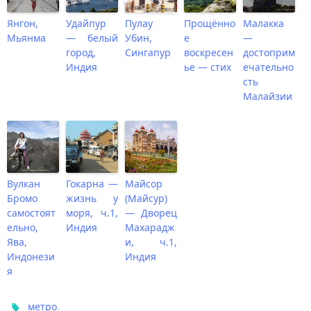
Янгон,
Удайпур
Пулау
Прощённо
Малакка
Мьянма
— белый
Убин,
е
—
город,
Сингапур
воскресен
достоприм
Индия
ье — стих
ечательно
сть
Малайзии
Вулкан
Гокарна —
Майсор
Бромо
жизнь у
(Майсур)
самостоят
моря, ч.1,
— Дворец
ельно,
Индия
Махарадж
Ява,
и, ч.1,
Индонези
Индия
я
.
метро