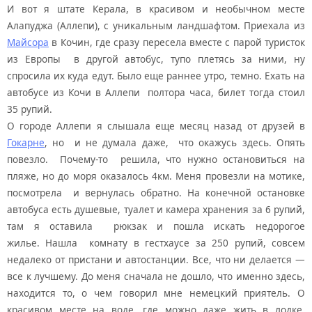
И вот я штате Керала, в красивом и необычном месте
Алапуджа (Аллепи), с уникальным ландшафтом. Приехала из
Майсора
в Кочин, где сразу пересела вместе с парой туристок
из Европы в другой автобус, тупо плетясь за ними, ну
спросила их куда едут. Было еще раннее утро, темно. Ехать на
автобусе из Кочи в Аллепи полтора часа, билет тогда стоил
35 рупий.
О городе Аллепи я слышала еще месяц назад от друзей в
Гокарне
, но и не думала даже, что окажусь здесь. Опять
повезло. Почему-то решила, что нужно остановиться на
пляже, но до моря оказалось 4км. Меня провезли на мотике,
посмотрела и вернулась обратно. На конечной остановке
автобуса есть душевые, туалет и камера хранения за 6 рупий,
там я оставила рюкзак и пошла искать недорогое
жилье. Нашла комнату в гестхаусе за 250 рупий, совсем
недалеко от пристани и автостанции. Все, что ни делается —
все к лучшему. До меня сначала не дошло, что именно здесь,
находится то, о чем говорил мне немецкий приятель. О
красивом месте на воде, где можно даже жить в лодке,