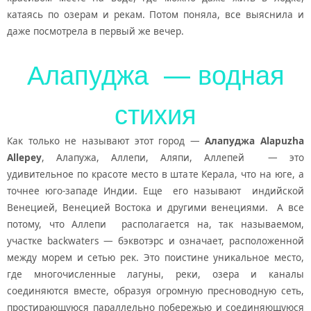
катаясь по озерам и рекам. Потом поняла, все выяснила и
даже посмотрела в первый же вечер.
Алапуджа — водная
стихия
Как только не называют этот город —
Алапуджа
Alapuzha
Allepey
, Алапужа, Аллепи, Аляпи, Аллепей — это
удивительное по красоте место в штате Керала, что на юге, а
точнее юго-западе Индии. Еще его называют индийской
Венецией, Венецией Востока и другими венециями. А все
потому, что Аллепи располагается на, так называемом,
участке backwaters — бэквотэрс и означает, расположенной
между морем и сетью рек. Это поистине уникальное место,
где многочисленные лагуны, реки, озера и каналы
соединяются вместе, образуя огромную пресноводную сеть,
простирающуюся параллельно побережью и соединяющуюся