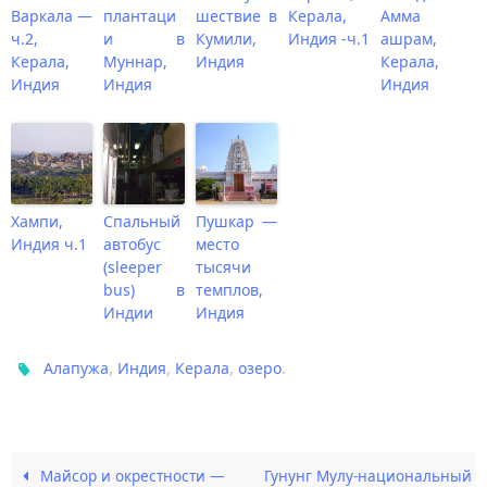
Варкала —
плантаци
шествие в
Керала,
Амма
ч.2,
и в
Кумили,
Индия -ч.1
ашрам,
Керала,
Муннар,
Индия
Керала,
Индия
Индия
Индия
Хампи,
Спальный
Пушкар —
Индия ч.1
автобус
место
(sleeper
тысячи
bus) в
темплов,
Индии
Индия
,
,
,
.
Алапужа
Индия
Керала
озеро
Майсор и окрестности —
Гунунг Мулу-национальный