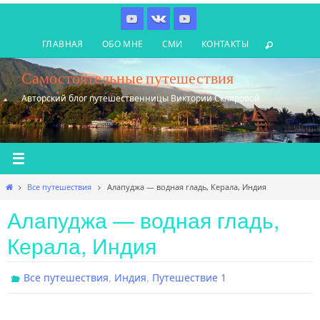
Перейти
к
ГЛАВНАЯ
ОБО МНЕ
СМИ
КОНТАКТЫ
содержимому
Самостоятельные путешествия
Авторский блог путешественницы Виктории Скляровой
Главная
Все путешествия
Алапуджа — водная гладь, Керала, Индия
Алапуджа — водная гладь,
Керала, Индия
,
,
Все путешествия
Индия
Путешествие 1