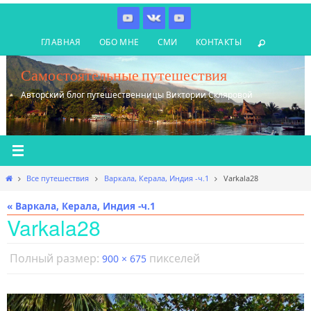
Перейти
к
ГЛАВНАЯ
ОБО МНЕ
СМИ
КОНТАКТЫ
содержимому
Самостоятельные путешествия
Авторский блог путешественницы Виктории Скляровой
Главная
Все путешествия
Варкала, Керала, Индия -ч.1
Varkala28
« Варкала, Керала, Индия -ч.1
Varkala28
Полный размер:
пикселей
900 × 675