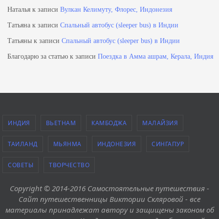
Наталья
к записи
Вулкан Келимуту, Флорес, Индонезия
Татьяна
к записи
Спальный автобус (sleeper bus) в Индии
Татьяны
к записи
Спальный автобус (sleeper bus) в Индии
Благодарю за статью
к записи
Поездка в Амма ашрам, Керала, Индия
ИНДИЯ
ВЬЕТНАМ
КАМБОДЖА
МАЛАЙЗИЯ
ТАИЛАНД
МЬЯНМА
ИНДОНЕЗИЯ
СИНГАПУР
СОВЕТЫ
ТВОРЧЕСТВО
Copyright © 2014-2016 Самостоятельные путешествия -
Сайт путешественницы Виктории Скляровой - все
материалы принадлежат автору и защищены законом об