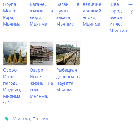
Поупа
Багане,
Баган в
величие
Шве —
Mount
жизнь и
лучах
древней
город у
Popa,
люди,
заката,
эпохи,
озера
Мьянма
Мьянма
Мьянма
Мьянма
Инле,
Мьянма
Озеро
Озеро
Рыбацкая
Инле —
Инле —
деревня в
пагоды
жизнь на
Чаунгта,
Индейн,
воде,
Мьянма
Мьянма
Мьянма,
ч.2
ч.1
,
.
Мьянма
Патеин