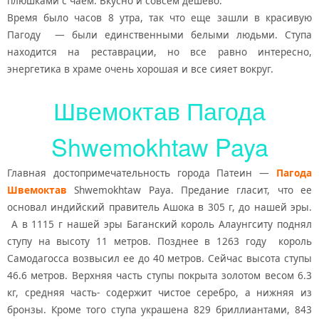
плюшками с чаем. Вкусно и совсем дешево.
Время было часов 8 утра, так что еще зашли в красивую
Пагоду — были единственными белыми людьми. Ступа
находится на реставрации, но все равно интересно,
энергетика в храме очень хорошая и все сияет вокруг.
Швемоктав Пагода
Shwemokhtaw Paya
Главная достопримечательность города Патеин —
Пагода
Швемоктав
Shwemokhtaw Paya. Предание гласит, что ее
основал индийский правитель Ашока в 305 г, до нашей эры.
А в 1115 г нашей эры Баганский король Алаунгситу поднял
ступу на высоту 11 метров. Позднее в 1263 году король
Самодагосса возвысил ее до 40 метров. Сейчас высота ступы
46.6 метров. Верхняя часть ступы покрыта золотом весом 6.3
кг, средняя часть- содержит чистое серебро, а нижняя из
бронзы. Кроме того ступа украшена 829 бриллиантами, 843