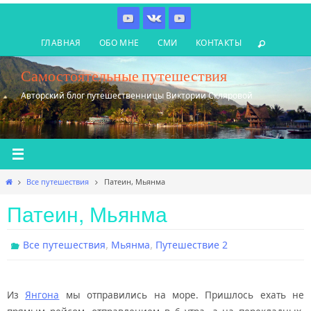
Перейти
к
ГЛАВНАЯ
ОБО МНЕ
СМИ
КОНТАКТЫ
содержимому
Самостоятельные путешествия
Авторский блог путешественницы Виктории Скляровой
Главная
Все путешествия
Патеин, Мьянма
Патеин, Мьянма
,
,
Все путешествия
Мьянма
Путешествие 2
Из
Янгона
мы отправились на море. Пришлось ехать не