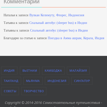
Комментарии
Наталья
к записи
Вулкан Келимуту, Флорес, Индонезия
Татьяна
к записи
Спальный автобус (sleeper bus) в Индии
Татьяны
к записи
Спальный автобус (sleeper bus) в Индии
Благодарю за статью
к записи
Поездка в Амма ашрам, Керала, Индия
ИНДИЯ
ВЬЕТНАМ
КАМБОДЖА
МАЛАЙЗИЯ
ТАИЛАНД
МЬЯНМА
ИНДОНЕЗИЯ
СИНГАПУР
СОВЕТЫ
ТВОРЧЕСТВО
Copyright © 2014-2016 Самостоятельные путешествия -