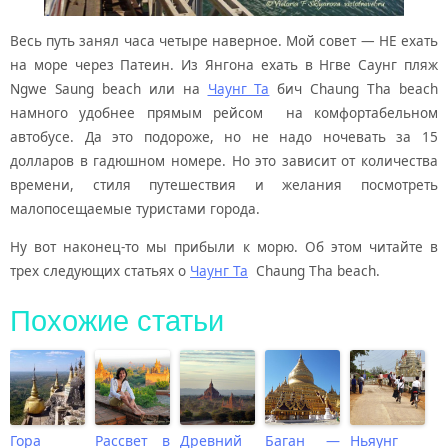
Весь путь занял часа четыре наверное. Мой совет — НЕ ехать
на море через Патеин. Из Янгона ехать в Нгве Саунг пляж
Ngwe Saung beach или на
Чаунг Та
бич Chaung Tha beach
намного удобнее прямым рейсом на комфортабельном
автобусе. Да это подороже, но не надо ночевать за 15
долларов в гадюшном номере. Но это зависит от количества
времени, стиля путешествия и желания посмотреть
малопосещаемые туристами города.
Ну вот наконец-то мы прибыли к морю. Об этом читайте в
трех следующих статьях о
Чаунг Та
Chaung Tha beach.
Похожие статьи
Гора
Рассвет в
Древний
Баган —
Ньяунг