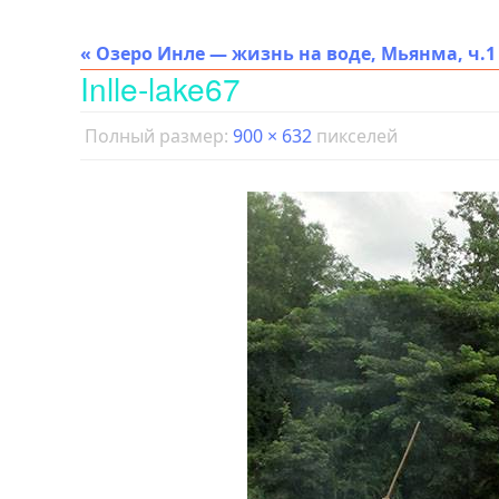
« Озеро Инле — жизнь на воде, Мьянма, ч.1
Inlle-lake67
Полный размер:
900 × 632
пикселей