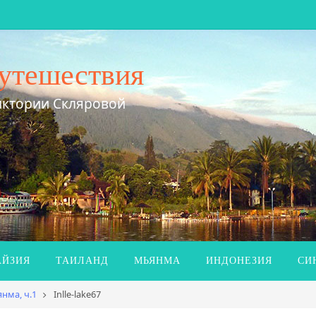
утешествия
иктории Скляровой
ЙЗИЯ
ТАИЛАНД
МЬЯНМА
ИНДОНЕЗИЯ
СИ
нма, ч.1
Inlle-lake67