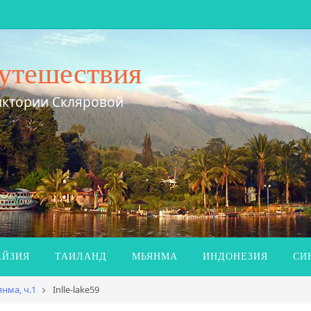
утешествия
иктории Скляровой
ЙЗИЯ
ТАИЛАНД
МЬЯНМА
ИНДОНЕЗИЯ
СИ
нма, ч.1
Inlle-lake59