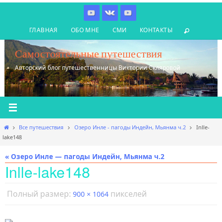
Перейти
к
ГЛАВНАЯ
ОБО МНЕ
СМИ
КОНТАКТЫ
содержимому
Самостоятельные путешествия
Авторский блог путешественницы Виктории Скляровой
Главная
Все путешествия
Озеро Инле - пагоды Индейн, Мьянма ч.2
Inlle-
lake148
« Озеро Инле — пагоды Индейн, Мьянма ч.2
Inlle-lake148
Полный размер:
пикселей
900 × 1064