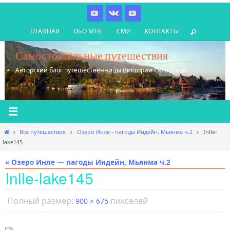
Перейти
к
ГЛАВНАЯ
ОБО МНЕ
СМИ
КОНТАКТЫ
содержимому
Самостоятельные путешествия
Авторский блог путешественницы Виктории Скляровой
Главная
Все путешествия
Озеро Инле - пагоды Индейн, Мьянма ч.2
Inlle-
lake145
« Озеро Инле — пагоды Индейн, Мьянма ч.2
Inlle-lake145
Полный размер:
пикселей
900 × 675