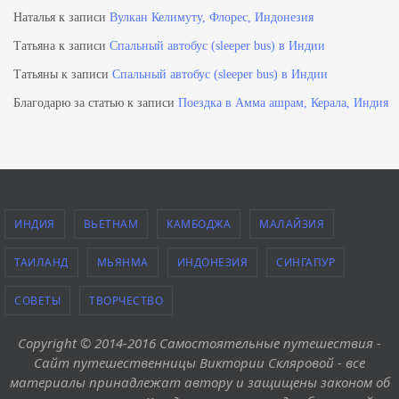
Наталья
к записи
Вулкан Келимуту, Флорес, Индонезия
Татьяна
к записи
Спальный автобус (sleeper bus) в Индии
Татьяны
к записи
Спальный автобус (sleeper bus) в Индии
Благодарю за статью
к записи
Поездка в Амма ашрам, Керала, Индия
ИНДИЯ
ВЬЕТНАМ
КАМБОДЖА
МАЛАЙЗИЯ
ТАИЛАНД
МЬЯНМА
ИНДОНЕЗИЯ
СИНГАПУР
СОВЕТЫ
ТВОРЧЕСТВО
Copyright © 2014-2016 Самостоятельные путешествия -
Сайт путешественницы Виктории Скляровой - все
материалы принадлежат автору и защищены законом об