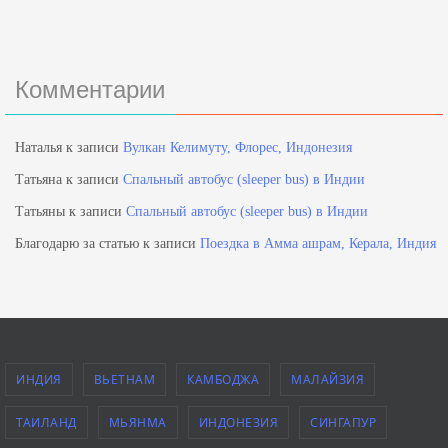
Комментарии
Наталья
к записи
Вулкан Келимуту, Флорес, Индонезия
Татьяна
к записи
Спальный автобус (sleeper bus) в Индии
Татьяны
к записи
Спальный автобус (sleeper bus) в Индии
Благодарю за статью
к записи
Поездка в Амма ашрам, Керала, Индия
ИНДИЯ
ВЬЕТНАМ
КАМБОДЖА
МАЛАЙЗИЯ
ТАИЛАНД
МЬЯНМА
ИНДОНЕЗИЯ
СИНГАПУР