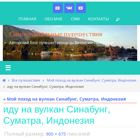
Перейти
к
ГЛАВНАЯ
ОБО МНЕ
СМИ
КОНТАКТЫ
содержимому
Самостоятельные путешествия
Авторский блог путешественницы Виктории Скляровой
Главная
Все путешествия
Мой поход на вулкан Синабунг, Суматра, Индонезия
иду на вулкан Синабунг, Суматра, Индонезия
« Мой поход на вулкан Синабунг, Суматра, Индонезия
иду на вулкан Синабунг,
Суматра, Индонезия
Полный размер:
пикселей
900 × 675