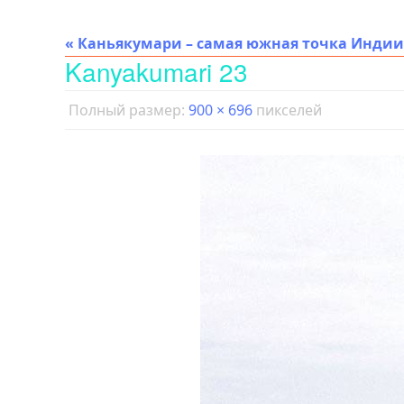
« Каньякумари – самая южная точка Индии
Kanyakumari 23
Полный размер:
900 × 696
пикселей