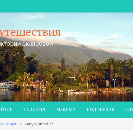
утешествия
иктории Скляровой
ЙЗИЯ
ТАИЛАНД
МЬЯНМА
ИНДОНЕЗИЯ
СИ
чка Индии
Kanyakumari 23