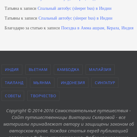
Татьяна
к записи
Спальный автобус (sleeper bus) в Индии
Татьяны
к записи
Спальный автобус (sleeper bus) в Индии
Благодарю за статью
к записи
Поездка в Амма ашрам, Керала, Индия
ИНДИЯ
ВЬЕТНАМ
КАМБОДЖА
МАЛАЙЗИЯ
ТАИЛАНД
МЬЯНМА
ИНДОНЕЗИЯ
СИНГАПУР
СОВЕТЫ
ТВОРЧЕСТВО
Copyright © 2014-2016 Самостоятельные путешествия -
Сайт путешественницы Виктории Скляровой - все
материалы принадлежат автору и защищены законом об
авторском праве. Каждая статья перед публикацией