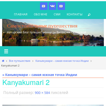
Перейти
к
ГЛАВНАЯ
ОБО МНЕ
СМИ
КОНТАКТЫ
содержимому
Самостоятельные путешествия
Авторский блог путешественницы Виктории Скляровой
Главная
Все путешествия
Каньякумари – самая южная точка Индии
Kanyakumari 2
« Каньякумари – самая южная точка Индии
Kanyakumari 2
Полный размер:
пикселей
900 × 584