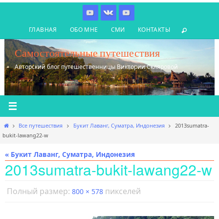
Перейти
к
ГЛАВНАЯ
ОБО МНЕ
СМИ
КОНТАКТЫ
содержимому
Самостоятельные путешествия
Авторский блог путешественницы Виктории Скляровой
Главная
Все путешествия
Букит Лаванг, Суматра, Индонезия
2013sumatra-
bukit-lawang22-w
« Букит Лаванг, Суматра, Индонезия
2013sumatra-bukit-lawang22-w
Полный размер:
пикселей
800 × 578