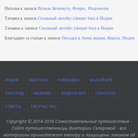
Наталья
к записи
Вулкан Келимуту, Флорес, Индонезия
Татьяна
к записи
Спальный автобус (sleeper bus) в Индии
Татьяны
к записи
Спальный автобус (sleeper bus) в Индии
Благодарю за статью
к записи
Поездка в Амма ашрам, Керала, Индия
ИНДИЯ
ВЬЕТНАМ
КАМБОДЖА
МАЛАЙЗИЯ
ТАИЛАНД
МЬЯНМА
ИНДОНЕЗИЯ
СИНГАПУР
СОВЕТЫ
ТВОРЧЕСТВО
Copyright © 2014-2016 Самостоятельные путешествия -
Сайт путешественницы Виктории Скляровой - все
материалы принадлежат автору и защищены законом об