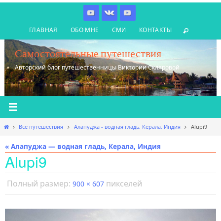
Перейти
к
ГЛАВНАЯ
ОБО МНЕ
СМИ
КОНТАКТЫ
содержимому
Самостоятельные путешествия
Авторский блог путешественницы Виктории Скляровой
Главная
Все путешествия
Алапуджа - водная гладь, Керала, Индия
Alupi9
« Алапуджа — водная гладь, Керала, Индия
Alupi9
Полный размер:
пикселей
900 × 607