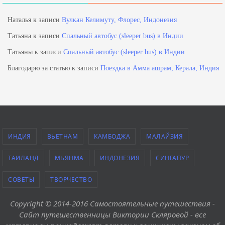
Наталья
к записи
Вулкан Келимуту, Флорес, Индонезия
Татьяна
к записи
Спальный автобус (sleeper bus) в Индии
Татьяны
к записи
Спальный автобус (sleeper bus) в Индии
Благодарю за статью
к записи
Поездка в Амма ашрам, Керала, Индия
ИНДИЯ
ВЬЕТНАМ
КАМБОДЖА
МАЛАЙЗИЯ
ТАИЛАНД
МЬЯНМА
ИНДОНЕЗИЯ
СИНГАПУР
СОВЕТЫ
ТВОРЧЕСТВО
Copyright © 2014-2016 Самостоятельные путешествия -
Сайт путешественницы Виктории Скляровой - все