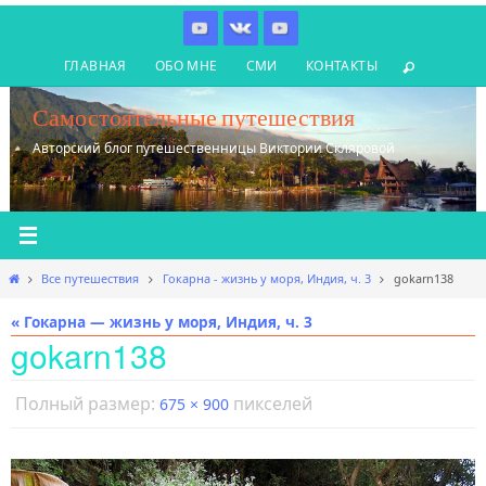
Перейти
к
ГЛАВНАЯ
ОБО МНЕ
СМИ
КОНТАКТЫ
содержимому
Самостоятельные путешествия
Авторский блог путешественницы Виктории Скляровой
Главная
Все путешествия
Гокарна - жизнь у моря, Индия, ч. 3
gokarn138
« Гокарна — жизнь у моря, Индия, ч. 3
gokarn138
Полный размер:
пикселей
675 × 900