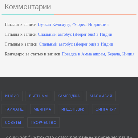
Комментарии
Наталья
к записи
Вулкан Келимуту, Флорес, Индонезия
Татьяна
к записи
Спальный автобус (sleeper bus) в Индии
Татьяны
к записи
Спальный автобус (sleeper bus) в Индии
Благодарю за статью
к записи
Поездка в Амма ашрам, Керала, Индия
ИНДИЯ
ВЬЕТНАМ
КАМБОДЖА
МАЛАЙЗИЯ
ТАИЛАНД
МЬЯНМА
ИНДОНЕЗИЯ
СИНГАПУР
СОВЕТЫ
ТВОРЧЕСТВО
Copyright © 2014-2016 Самостоятельные путешествия -