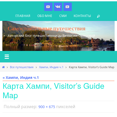
Перейти
к
ГЛАВНАЯ
ОБО МНЕ
СМИ
КОНТАКТЫ
содержимому
Самостоятельные путешествия
Авторский блог путешественницы Виктории Скляровой
Главная
Все путешествия
Хампи, Индия ч.1
Карта Хампи, Visitor’s Guide Map
« Хампи, Индия ч.1
Карта Хампи, Visitor’s Guide
Map
Полный размер:
пикселей
900 × 675