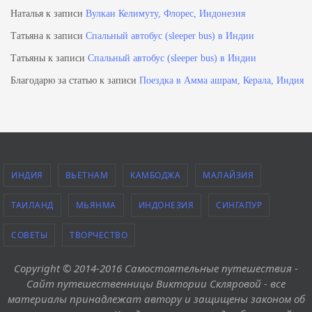
Наталья
к записи
Вулкан Келимуту, Флорес, Индонезия
Татьяна
к записи
Спальный автобус (sleeper bus) в Индии
Татьяны
к записи
Спальный автобус (sleeper bus) в Индии
Благодарю за статью
к записи
Поездка в Амма ашрам, Керала, Индия
ИНДИЯ
ВЬЕТНАМ
КАМБОДЖА
МАЛАЙЗИЯ
ТАИЛАНД
МЬЯНМА
ИНДОНЕЗИЯ
СИНГАПУР
СОВЕТЫ
ТВОРЧЕСТВО
Copyright © 2014-2016 Самостоятельные путешествия -
Сайт путешественницы Виктории Скляровой - все
материалы принадлежат автору и защищены законом об