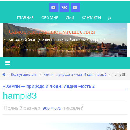
Перейти
к
ГЛАВНАЯ
ОБО МНЕ
СМИ
КОНТАКТЫ
содержимому
Самостоятельные путешествия
Авторский блог путешественницы Виктории Скляровой
Главная
Все путешествия
Хампи - природа и люди, Индия -часть 2
hampi83
« Хампи — природа и люди, Индия -часть 2
hampi83
Полный размер:
пикселей
900 × 675