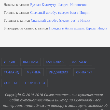
Наталья
к записи
Вулкан Келимуту, Флорес, Индонезия
Татьяна
к записи
Спальный автобус (sleeper bus) в Индии
Татьяны
к записи
Спальный автобус (sleeper bus) в Индии
Благодарю за статью
к записи
Поездка в Амма ашрам, Керала, Индия
ИНДИЯ
ВЬЕТНАМ
КАМБОДЖА
МАЛАЙЗИЯ
ТАИЛАНД
МЬЯНМА
ИНДОНЕЗИЯ
СИНГАПУР
СОВЕТЫ
ТВОРЧЕСТВО
Copyright © 2014-2016 Самостоятельные путешествия -
Сайт путешественницы Виктории Скляровой - все
материалы принадлежат автору и защищены законом об