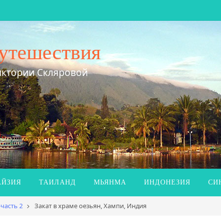
утешествия
иктории Скляровой
ЙЗИЯ
ТАИЛАНД
МЬЯНМА
ИНДОНЕЗИЯ
СИ
часть 2
Закат в храме оезьян, Хампи, Индия