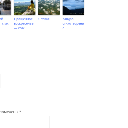
ий
Прощённое
Я такая
Хандра,
 стих
воскресенье
стихотворени
— стих
е
 помечены
*