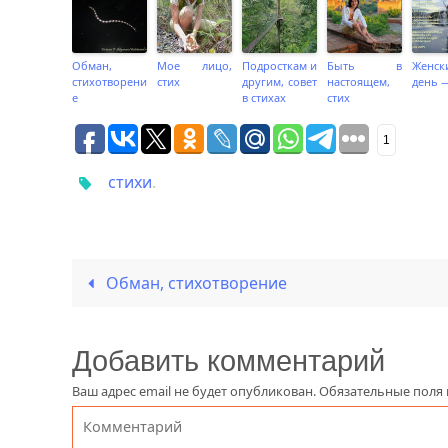
Обман,
Мое лицо,
Подросткам и
Быть в
Женск
стихотворени
стих
другим, совет
настоящем,
день —
е
в стихах
стих
1
стихи
.
Обман, стихотворение
Добавить комментарий
Ваш адрес email не будет опубликован.
Обязательные поля