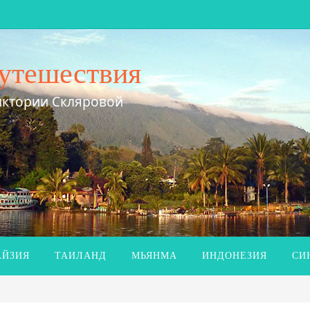
утешествия
иктории Скляровой
ЙЗИЯ
ТАИЛАНД
МЬЯНМА
ИНДОНЕЗИЯ
СИ