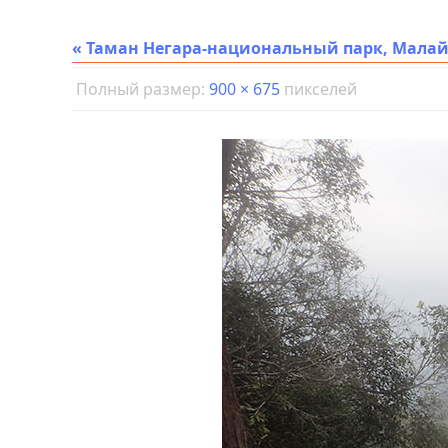
« Таман Негара-национальный парк, Мала
Полный размер:
900 × 675
пикселей