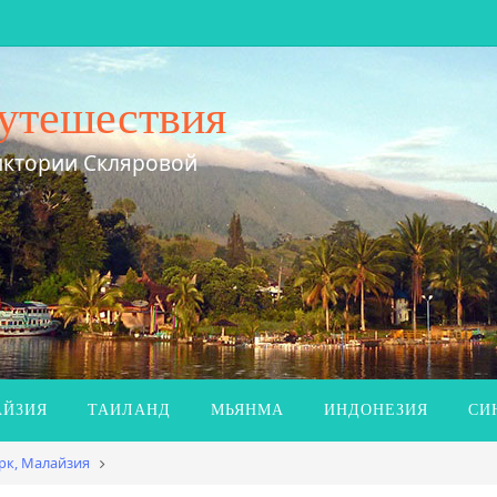
утешествия
иктории Скляровой
ЙЗИЯ
ТАИЛАНД
МЬЯНМА
ИНДОНЕЗИЯ
СИ
рк, Малайзия