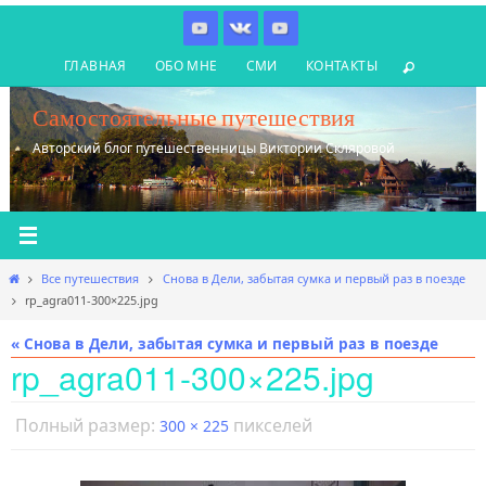
Перейти
к
ГЛАВНАЯ
ОБО МНЕ
СМИ
КОНТАКТЫ
содержимому
Самостоятельные путешествия
Авторский блог путешественницы Виктории Скляровой
Главная
Все путешествия
Снова в Дели, забытая сумка и первый раз в поезде
rp_agra011-300×225.jpg
« Снова в Дели, забытая сумка и первый раз в поезде
rp_agra011-300×225.jpg
Полный размер:
пикселей
300 × 225