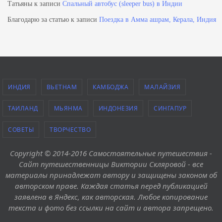
Татьяны
к записи
Спальный автобус (sleeper bus) в Индии
Благодарю за статью
к записи
Поездка в Амма ашрам, Керала, Индия
ИНДИЯ
ВЬЕТНАМ
КАМБОДЖА
МАЛАЙЗИЯ
ТАИЛАНД
МЬЯНМА
ИНДОНЕЗИЯ
СИНГАПУР
СОВЕТЫ
ТВОРЧЕСТВО
Copyright © 2014-2016 Самостоятельные путешествия -
Сайт путешественницы Виктории Скляровой - все
материалы принадлежат автору и защищены законом об
авторском праве. Каждая статья перед публикацией
заявлена в Яндекс, как авторская. Любое копирование
текста и фото без ссылки на сайт и автора запрещено.