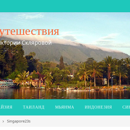
утешествия
иктории Скляровой
ЙЗИЯ
ТАИЛАНД
МЬЯНМА
ИНДОНЕЗИЯ
СИ
Singapore23s