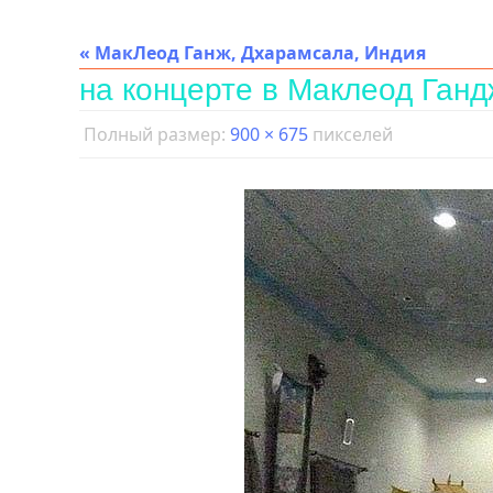
« МакЛеод Ганж, Дхарамсала, Индия
на концерте в Маклеод Ганд
Полный размер:
900 × 675
пикселей