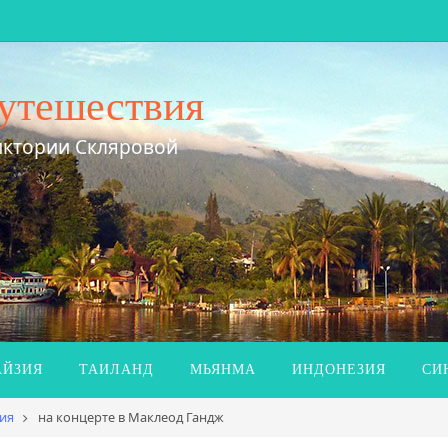
утешествия
иктории Скляровой
ЙЗИЯ
ТАИЛАНД
МЬЯНМА
ИНДОНЕЗИЯ
СИ
ия
на концерте в Маклеод Гандж