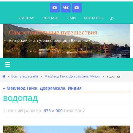
Перейти
к
ГЛАВНАЯ
ОБО МНЕ
СМИ
КОНТАКТЫ
содержимому
Самостоятельные путешествия
Авторский блог путешественницы Виктории Скляровой
Главная
Все путешествия
МакЛеод Ганж, Дхарамсала, Индия
водопад
« МакЛеод Ганж, Дхарамсала, Индия
водопад
Полный размер:
пикселей
675 × 900