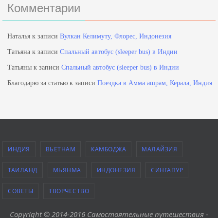
Комментарии
Наталья
к записи
Вулкан Келимуту, Флорес, Индонезия
Татьяна
к записи
Спальный автобус (sleeper bus) в Индии
Татьяны
к записи
Спальный автобус (sleeper bus) в Индии
Благодарю за статью
к записи
Поездка в Амма ашрам, Керала, Индия
ИНДИЯ
ВЬЕТНАМ
КАМБОДЖА
МАЛАЙЗИЯ
ТАИЛАНД
МЬЯНМА
ИНДОНЕЗИЯ
СИНГАПУР
СОВЕТЫ
ТВОРЧЕСТВО
Copyright © 2014-2016 Самостоятельные путешествия -