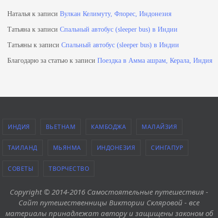
Наталья
к записи
Вулкан Келимуту, Флорес, Индонезия
Татьяна
к записи
Спальный автобус (sleeper bus) в Индии
Татьяны
к записи
Спальный автобус (sleeper bus) в Индии
Благодарю за статью
к записи
Поездка в Амма ашрам, Керала, Индия
ИНДИЯ
ВЬЕТНАМ
КАМБОДЖА
МАЛАЙЗИЯ
ТАИЛАНД
МЬЯНМА
ИНДОНЕЗИЯ
СИНГАПУР
СОВЕТЫ
ТВОРЧЕСТВО
Copyright © 2014-2016 Самостоятельные путешествия -
Сайт путешественницы Виктории Скляровой - все
материалы принадлежат автору и защищены законом об