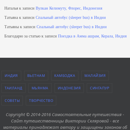
Наталья
к записи
Вулкан Келимуту, Флорес, Индонезия
Татьяна
к записи
Спальный автобус (sleeper bus) в Индии
Татьяны
к записи
Спальный автобус (sleeper bus) в Индии
Благодарю за статью
к записи
Поездка в Амма ашрам, Керала, Индия
ИНДИЯ
ВЬЕТНАМ
КАМБОДЖА
МАЛАЙЗИЯ
ТАИЛАНД
МЬЯНМА
ИНДОНЕЗИЯ
СИНГАПУР
СОВЕТЫ
ТВОРЧЕСТВО
Copyright © 2014-2016 Самостоятельные путешествия -
Сайт путешественницы Виктории Скляровой - все
материалы принадлежат автору и защищены законом об