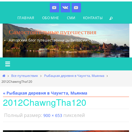
Перейти
к
ГЛАВНАЯ
ОБО МНЕ
СМИ
КОНТАКТЫ
содержимому
Самостоятельные путешествия
Авторский блог путешественницы Виктории Скляровой
Главная
Все путешествия
Рыбацкая деревня в Чаунгта, Мьянма
2012ChawngTha120
« Рыбацкая деревня в Чаунгта, Мьянма
2012ChawngTha120
Полный размер:
пикселей
900 × 653