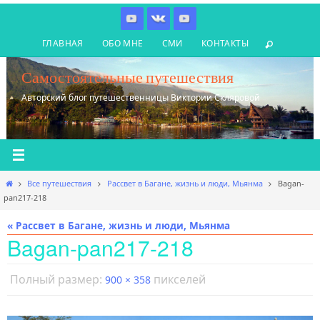
Перейти
к
ГЛАВНАЯ
ОБО МНЕ
СМИ
КОНТАКТЫ
содержимому
Самостоятельные путешествия
Авторский блог путешественницы Виктории Скляровой
Главная
Все путешествия
Рассвет в Багане, жизнь и люди, Мьянма
Bagan-
pan217-218
« Рассвет в Багане, жизнь и люди, Мьянма
Bagan-pan217-218
Полный размер:
пикселей
900 × 358