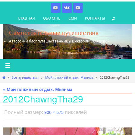
Перейти
к
ГЛАВНАЯ
ОБО МНЕ
СМИ
КОНТАКТЫ
содержимому
Самостоятельные путешествия
Авторский блог путешественницы Виктории Скляровой
Главная
Все путешествия
Мой пляжный отдых, Мьянма
2012ChawngTha29
« Мой пляжный отдых, Мьянма
2012ChawngTha29
Полный размер:
пикселей
900 × 675