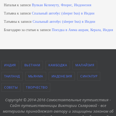
Наталья
к записи
Вулкан Келимуту, Флорес, Индонезия
Татьяна
к записи
Спальный автобус (sleeper bus) в Индии
Татьяны
к записи
Спальный автобус (sleeper bus) в Индии
Благодарю за статью
к записи
Поездка в Амма ашрам, Керала, Индия
ИНДИЯ
ВЬЕТНАМ
КАМБОДЖА
МАЛАЙЗИЯ
ТАИЛАНД
МЬЯНМА
ИНДОНЕЗИЯ
СИНГАПУР
СОВЕТЫ
ТВОРЧЕСТВО
Copyright © 2014-2016 Самостоятельные путешествия -
Сайт путешественницы Виктории Скляровой - все
материалы принадлежат автору и защищены законом об