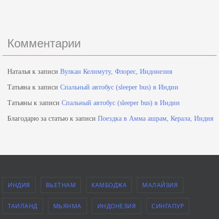
Комментарии
Наталья
к записи
Вулкан Келимуту, Флорес, Индонезия
Татьяна
к записи
Спальный автобус (sleeper bus) в Индии
Татьяны
к записи
Спальный автобус (sleeper bus) в Индии
Благодарю за статью
к записи
Поездка в Амма ашрам, Керала, Индия
ИНДИЯ
ВЬЕТНАМ
КАМБОДЖА
МАЛАЙЗИЯ
ТАИЛАНД
МЬЯНМА
ИНДОНЕЗИЯ
СИНГАПУР