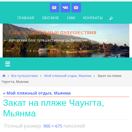
Перейти
к
ГЛАВНАЯ
ОБО МНЕ
СМИ
КОНТАКТЫ
содержимому
Самостоятельные путешествия
Авторский блог путешественницы Виктории Скляровой
Главная
Все путешествия
Мой пляжный отдых, Мьянма
Закат на пляже
Чаунгта, Мьянма
« Мой пляжный отдых, Мьянма
Закат на пляже Чаунгта,
Мьянма
Полный размер:
пикселей
900 × 675