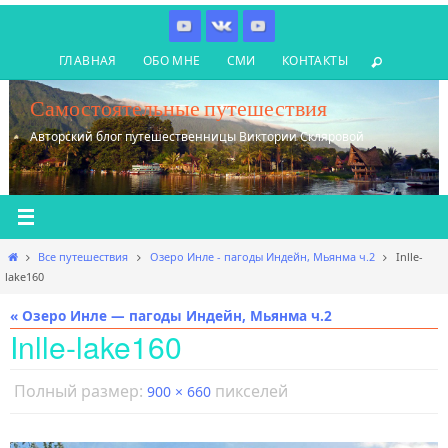
Перейти
к
ГЛАВНАЯ
ОБО МНЕ
СМИ
КОНТАКТЫ
содержимому
Самостоятельные путешествия
Авторский блог путешественницы Виктории Скляровой
Главная
Все путешествия
Озеро Инле - пагоды Индейн, Мьянма ч.2
Inlle-
lake160
« Озеро Инле — пагоды Индейн, Мьянма ч.2
Inlle-lake160
Полный размер:
пикселей
900 × 660