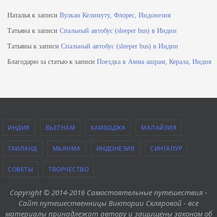
Наталья
к записи
Вулкан Келимуту, Флорес, Индонезия
Татьяна
к записи
Спальный автобус (sleeper bus) в Индии
Татьяны
к записи
Спальный автобус (sleeper bus) в Индии
Благодарю за статью
к записи
Поездка в Амма ашрам, Керала, Индия
ИНДИЯ
ВЬЕТНАМ
КАМБОДЖА
МАЛАЙЗИЯ
ТАИЛАНД
МЬЯНМА
ИНДОНЕЗИЯ
СИНГАПУР
СОВЕТЫ
ТВОРЧЕСТВО
Copyright © 2014-2016 Самостоятельные путешествия -
Сайт путешественницы Виктории Скляровой - все
материалы принадлежат автору и защищены законом об