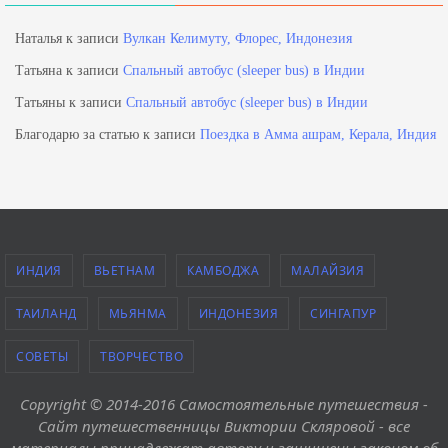
Наталья
к записи
Вулкан Келимуту, Флорес, Индонезия
Татьяна
к записи
Спальный автобус (sleeper bus) в Индии
Татьяны
к записи
Спальный автобус (sleeper bus) в Индии
Благодарю за статью
к записи
Поездка в Амма ашрам, Керала, Индия
ИНДИЯ
ВЬЕТНАМ
КАМБОДЖА
МАЛАЙЗИЯ
ТАИЛАНД
МЬЯНМА
ИНДОНЕЗИЯ
СИНГАПУР
СОВЕТЫ
ТВОРЧЕСТВО
Copyright © 2014-2016 Самостоятельные путешествия -
Сайт путешественницы Виктории Скляровой - все