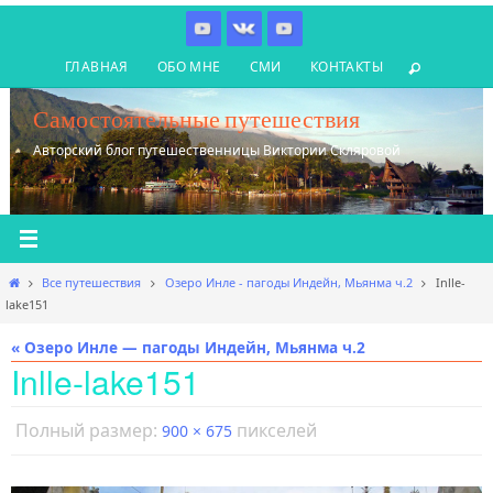
Перейти
к
ГЛАВНАЯ
ОБО МНЕ
СМИ
КОНТАКТЫ
содержимому
Самостоятельные путешествия
Авторский блог путешественницы Виктории Скляровой
Главная
Все путешествия
Озеро Инле - пагоды Индейн, Мьянма ч.2
Inlle-
lake151
« Озеро Инле — пагоды Индейн, Мьянма ч.2
Inlle-lake151
Полный размер:
пикселей
900 × 675