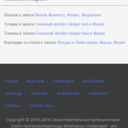
Наталья
к записи
Вулкан Келимуту, Флорес, Индонезия
Татьяна
к записи
Спальный автобус (sleeper bus) в Индии
Татьяны
к записи
Спальный автобус (sleeper bus) в Индии
Благодарю за статью
к записи
Поездка в Амма ашрам, Керала, Индия
ИНДИЯ
ВЬЕТНАМ
КАМБОДЖА
МАЛАЙЗИЯ
ТАИЛАНД
МЬЯНМА
ИНДОНЕЗИЯ
СИНГАПУР
СОВЕТЫ
ТВОРЧЕСТВО
Copyright © 2014-2016 Самостоятельные путешествия -
Сайт путешественницы Виктории Скляровой - все