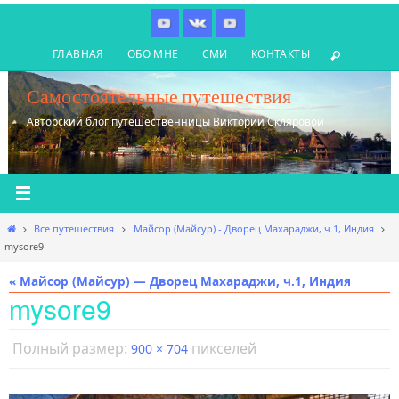
Перейти
к
ГЛАВНАЯ
ОБО МНЕ
СМИ
КОНТАКТЫ
содержимому
Самостоятельные путешествия
Авторский блог путешественницы Виктории Скляровой
Главная
Все путешествия
Майсор (Майсур) - Дворец Махараджи, ч.1, Индия
mysore9
« Майсор (Майсур) — Дворец Махараджи, ч.1, Индия
mysore9
Полный размер:
пикселей
900 × 704