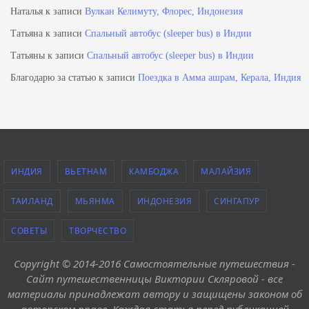
Наталья
к записи
Вулкан Келимуту, Флорес, Индонезия
Татьяна
к записи
Спальный автобус (sleeper bus) в Индии
Татьяны
к записи
Спальный автобус (sleeper bus) в Индии
Благодарю за статью
к записи
Поездка в Амма ашрам, Керала, Индия
ИНДИЯ
ВЬЕТНАМ
КАМБОДЖА
МАЛАЙЗИЯ
ТАИЛАНД
МЬЯНМА
ИНДОНЕЗИЯ
СИНГАПУР
СОВЕТЫ
ТВОРЧЕСТВО
Copyright © 2014-2016 Самостоятельные путешествия -
Сайт путешественницы Виктории Скляровой - все
материалы принадлежат автору и защищены законом об