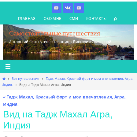
Перейти
к
ГЛАВНАЯ
ОБО МНЕ
СМИ
КОНТАКТЫ
содержимому
Самостоятельные путешествия
Авторский блог путешественницы Виктории Скляровой
Главная
Все путешествия
Тадж Махал, Красный форт и мои впечатления, Агра,
Индия.
Вид на Тадж Махал Агра, Индия
« Тадж Махал, Красный форт и мои впечатления, Агра,
Индия.
Вид на Тадж Махал Агра,
Индия