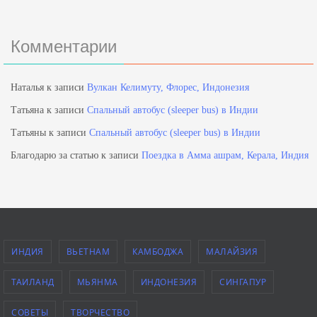
Комментарии
Наталья
к записи
Вулкан Келимуту, Флорес, Индонезия
Татьяна
к записи
Спальный автобус (sleeper bus) в Индии
Татьяны
к записи
Спальный автобус (sleeper bus) в Индии
Благодарю за статью
к записи
Поездка в Амма ашрам, Керала, Индия
ИНДИЯ
ВЬЕТНАМ
КАМБОДЖА
МАЛАЙЗИЯ
ТАИЛАНД
МЬЯНМА
ИНДОНЕЗИЯ
СИНГАПУР
СОВЕТЫ
ТВОРЧЕСТВО