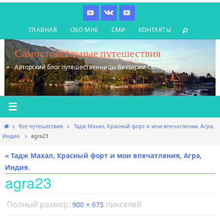
Перейти
к
ГЛАВНАЯ
ОБО МНЕ
СМИ
КОНТАКТЫ
содержимому
Самостоятельные путешествия
Авторский блог путешественницы Виктории Скляровой
Главная
Все путешествия
Тадж Махал, Красный форт и мои впечатления, Агра,
Индия.
agra23
« Тадж Махал, Красный форт и мои впечатления, Агра,
Индия.
agra23
Полный размер:
пикселей
900 × 675