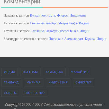
Комментарии
Наталья
к записи
Вулкан Келимуту, Флорес, Индонезия
Татьяна
к записи
Спальный автобус (sleeper bus) в Индии
Татьяны
к записи
Спальный автобус (sleeper bus) в Индии
Благодарю за статью
к записи
Поездка в Амма ашрам, Керала, Индия
ИНДИЯ
ВЬЕТНАМ
КАМБОДЖА
МАЛАЙЗИЯ
ТАИЛАНД
МЬЯНМА
ИНДОНЕЗИЯ
СИНГАПУР
СОВЕТЫ
ТВОРЧЕСТВО
Copyright © 2014-2016 Самостоятельные путешествия -