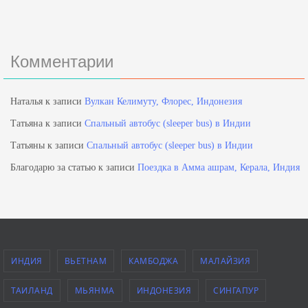
Комментарии
Наталья
к записи
Вулкан Келимуту, Флорес, Индонезия
Татьяна
к записи
Спальный автобус (sleeper bus) в Индии
Татьяны
к записи
Спальный автобус (sleeper bus) в Индии
Благодарю за статью
к записи
Поездка в Амма ашрам, Керала, Индия
ИНДИЯ
ВЬЕТНАМ
КАМБОДЖА
МАЛАЙЗИЯ
ТАИЛАНД
МЬЯНМА
ИНДОНЕЗИЯ
СИНГАПУР