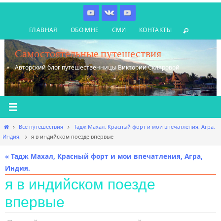
Перейти
к
ГЛАВНАЯ
ОБО МНЕ
СМИ
КОНТАКТЫ
содержимому
Самостоятельные путешествия
Авторский блог путешественницы Виктории Скляровой
Главная
Все путешествия
Тадж Махал, Красный форт и мои впечатления, Агра,
Индия.
я в индийском поезде впервые
« Тадж Махал, Красный форт и мои впечатления, Агра,
Индия.
я в индийском поезде
впервые