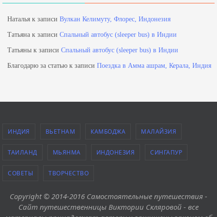
Наталья
к записи
Вулкан Келимуту, Флорес, Индонезия
Татьяна
к записи
Спальный автобус (sleeper bus) в Индии
Татьяны
к записи
Спальный автобус (sleeper bus) в Индии
Благодарю за статью
к записи
Поездка в Амма ашрам, Керала, Индия
ИНДИЯ
ВЬЕТНАМ
КАМБОДЖА
МАЛАЙЗИЯ
ТАИЛАНД
МЬЯНМА
ИНДОНЕЗИЯ
СИНГАПУР
СОВЕТЫ
ТВОРЧЕСТВО
Copyright © 2014-2016 Самостоятельные путешествия -
Сайт путешественницы Виктории Скляровой - все