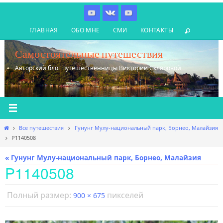
Перейти
к
ГЛАВНАЯ
ОБО МНЕ
СМИ
КОНТАКТЫ
содержимому
Самостоятельные путешествия
Авторский блог путешественницы Виктории Скляровой
Главная
Все путешествия
Гунунг Мулу-национальный парк, Борнео, Малайзия
P1140508
« Гунунг Мулу-национальный парк, Борнео, Малайзия
P1140508
Полный размер:
пикселей
900 × 675