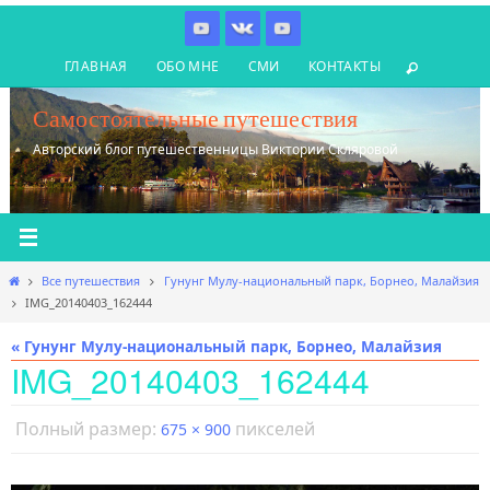
Перейти
к
ГЛАВНАЯ
ОБО МНЕ
СМИ
КОНТАКТЫ
содержимому
Самостоятельные путешествия
Авторский блог путешественницы Виктории Скляровой
Главная
Все путешествия
Гунунг Мулу-национальный парк, Борнео, Малайзия
IMG_20140403_162444
« Гунунг Мулу-национальный парк, Борнео, Малайзия
IMG_20140403_162444
Полный размер:
пикселей
675 × 900