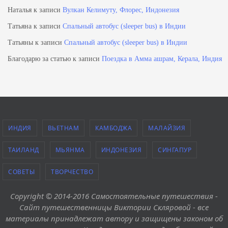
Наталья
к записи
Вулкан Келимуту, Флорес, Индонезия
Татьяна
к записи
Спальный автобус (sleeper bus) в Индии
Татьяны
к записи
Спальный автобус (sleeper bus) в Индии
Благодарю за статью
к записи
Поездка в Амма ашрам, Керала, Индия
ИНДИЯ
ВЬЕТНАМ
КАМБОДЖА
МАЛАЙЗИЯ
ТАИЛАНД
МЬЯНМА
ИНДОНЕЗИЯ
СИНГАПУР
СОВЕТЫ
ТВОРЧЕСТВО
Copyright © 2014-2016 Самостоятельные путешествия -
Сайт путешественницы Виктории Скляровой - все
материалы принадлежат автору и защищены законом об