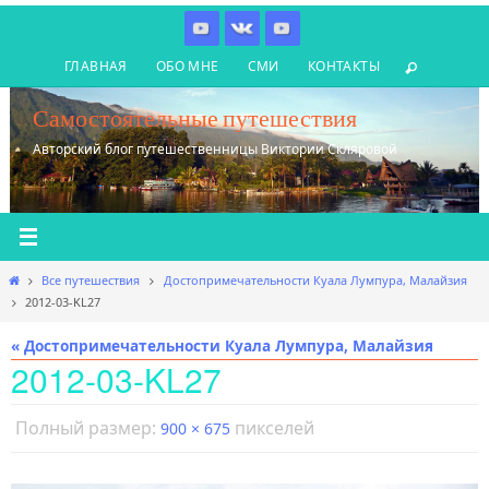
Перейти
к
ГЛАВНАЯ
ОБО МНЕ
СМИ
КОНТАКТЫ
содержимому
Самостоятельные путешествия
Авторский блог путешественницы Виктории Скляровой
Главная
Все путешествия
Достопримечательности Куала Лумпура, Малайзия
2012-03-KL27
« Достопримечательности Куала Лумпура, Малайзия
2012-03-KL27
Полный размер:
пикселей
900 × 675