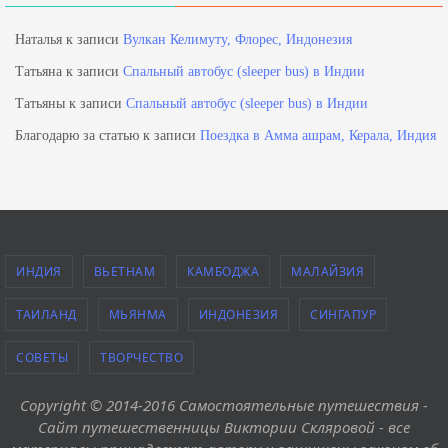
Наталья
к записи
Вулкан Келимуту, Флорес, Индонезия
Татьяна
к записи
Спальный автобус (sleeper bus) в Индии
Татьяны
к записи
Спальный автобус (sleeper bus) в Индии
Благодарю за статью
к записи
Поездка в Амма ашрам, Керала, Индия
ИНДИЯ
ВЬЕТНАМ
КАМБОДЖА
МАЛАЙЗИЯ
ТАИЛАНД
МЬЯНМА
ИНДОНЕЗИЯ
СИНГАПУР
СОВЕТЫ
ТВОРЧЕСТВО
Copyright © 2014-2016 Самостоятельные путешествия -
Сайт путешественницы Виктории Скляровой - все