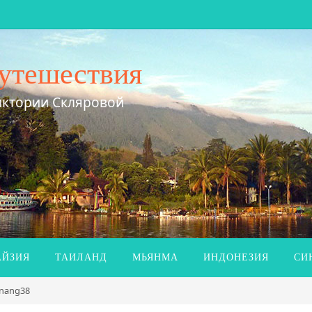
утешествия
иктории Скляровой
ЙЗИЯ
ТАИЛАНД
МЬЯНМА
ИНДОНЕЗИЯ
СИ
anang38