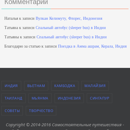
Комментарии
Наталья
к записи
Вулкан Келимуту, Флорес, Индонезия
Татьяна
к записи
Спальный автобус (sleeper bus) в Индии
Татьяны
к записи
Спальный автобус (sleeper bus) в Индии
Благодарю за статью
к записи
Поездка в Амма ашрам, Керала, Индия
ИНДИЯ
ВЬЕТНАМ
КАМБОДЖА
МАЛАЙЗИЯ
ТАИЛАНД
МЬЯНМА
ИНДОНЕЗИЯ
СИНГАПУР
СОВЕТЫ
ТВОРЧЕСТВО
Copyright © 2014-2016 Самостоятельные путешествия -